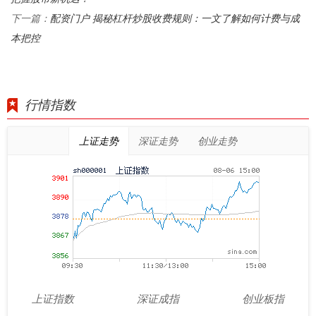
配资门户 揭秘杠杆炒股收费规则：一文了解如何计费与成
下一篇：
本把控
行情指数
上证走势
深证走势
创业走势
上证指数
深证成指
创业板指