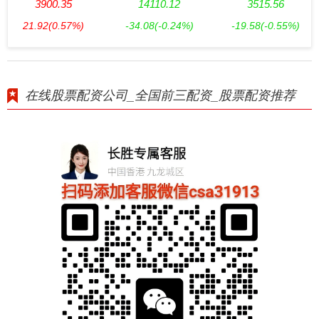
3900.35
14110.12
3515.56
21.92
(0.57%)
-34.08
(-0.24%)
-19.58
(-0.55%)
在线股票配资公司_全国前三配资_股票配资推荐