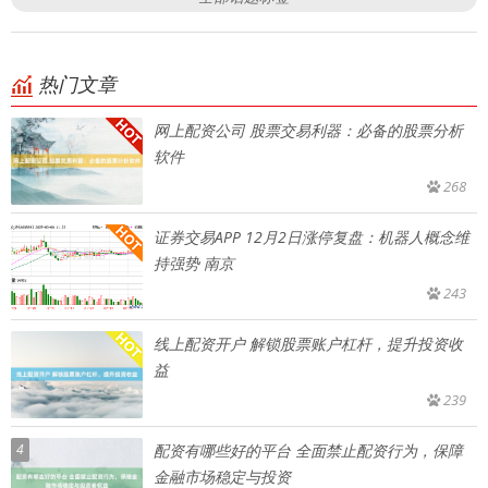
热门文章
网上配资公司 股票交易利器：必备的股票分析
软件
268
证券交易APP 12月2日涨停复盘：机器人概念维
持强势 南京
243
线上配资开户 解锁股票账户杠杆，提升投资收
益
239
4
配资有哪些好的平台 全面禁止配资行为，保障
金融市场稳定与投资