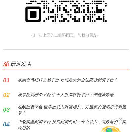
最近发表
01
股票百倍杠杆交易平台 寻找最大的合法期货配资平台？
02
股票配资哪个平台好 十大股票杠杆平台：佳选择指南
在线配资平台 巨牛盈助力财富增长，开启您的智能投资新篇
03
章！
正规实盘配资平台 投资配资公司：专业助力，高效配资，实
04
现您的