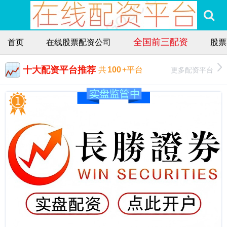
全国前三配资
首页
在线股票配资公司
股票
十大配资平台推荐
更多配资平台
共
100
+平台