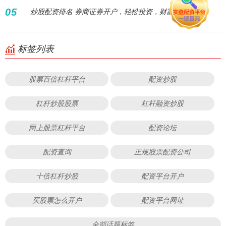
05
炒股配资排名 券商证券开户，轻松投资，财富增值！
标签列表
股票百倍杠杆平台
配资炒股
杠杆炒股股票
杠杆融资炒股
网上股票杠杆平台
配资论坛
配资查询
正规股票配资公司
十倍杠杆炒股
配资平台开户
买股票怎么开户
配资平台网址
全部话题标签