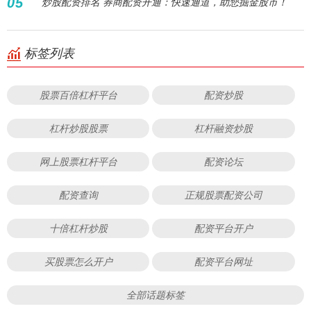
05
炒股配资排名 券商配资开通：快速通道，助您掘金股市！
标签列表
股票百倍杠杆平台
配资炒股
杠杆炒股股票
杠杆融资炒股
网上股票杠杆平台
配资论坛
配资查询
正规股票配资公司
十倍杠杆炒股
配资平台开户
买股票怎么开户
配资平台网址
全部话题标签