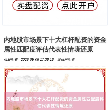
内地股市场景下十大杠杆配资的资金
属性匹配度评估代表性情境还原
股讯网配资
伍洲配资
2026-05-08 17:38:18