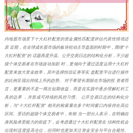
内地股市场景下十大杠杆配资的资金属性匹配度评估代表性情境还
原 近期，在全球成长股市场的板块轮动主导盘面的时期中，围绕“十
大杠杆配资”的 话题再度升温。公开交易日志的结构化分析，不少超
级个体交易者在市场波动加剧 时，更倾向于通过适度运用十大杠杆
配资来放大资金效率，其中选择恒信证券等实 盘配资平台进行操作
的比例呈现出持续上升的趋势。 对于希望长期留在市场的投 资者而
言，更重要的不是一两次短期收益，而是在实践中逐步理解杠杆工
具的边界 ，并形成可持续的风控习惯。 公开交易日志的结构化分
析，与“十大杠杆配资” 相关的检索量在多个时间窗口内保持在高位
区间。受访的超级个体交易者中，有相 当一部分人表示，在明确自
身风险承受能力的前提下，会考虑通过十大杠杆配资在 结构性机会
出现时适度提高仓位，但同时也更加关注资金安全与平台合规性。