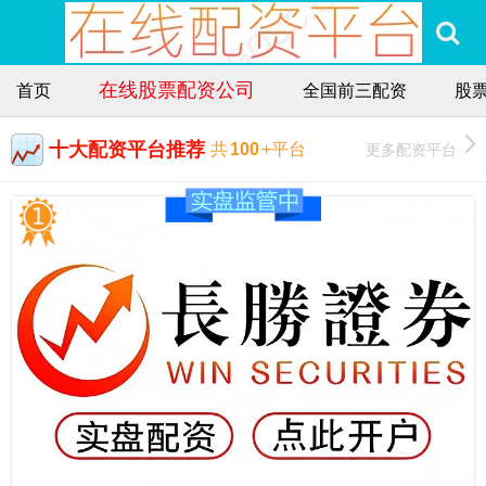
在线股票配资公司
首页
全国前三配资
股
十大配资平台推荐
更多配资平台
共
100
+平台