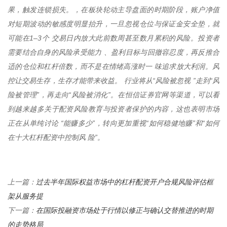
果，触发连锁损失。，在板块轮动主导盘面的时期阶段，账户净值
对短期波动的敏感度明显抬升，一旦忽视仓位与保证金安全垫，就
可能在1–3个 交易日内放大此前数周甚至数月累积的风险。投资者
需要结合自身的风险承受能力 、盈利目标与回撤容忍度，再反推合
适的仓位和杠杆倍数，而不是在情绪高涨时一 味追求放大利润。风
控让交易生存，生存才能带来收益。 行业将从“风险被忽视 ”走到“风
险被管理”，再走向“风险被消化”。在恒信证券官网等渠道，可以看
到越来越多关于配资风险教育与投资者保护的内容，这也表明市场
正在从单纯讨论 “能赚多少”，转向更加重视“如何稳健地赚”和“如何
在十大杠杆配资中控制风 险”。
过去半年国际权益市场中的杠杆配资开户合规风险评估框
上一篇：
架从服务提
在国际投融资市场处于行情以修正与确认交替推进的时期
下一篇：
的走势格局