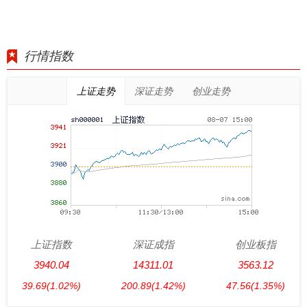
行情指数
上证走势
深证走势
创业走势
上证指数
深证成指
创业板指
3940.04
14311.01
3563.12
39.69
(1.02%)
200.89
(1.42%)
47.56
(1.35%)