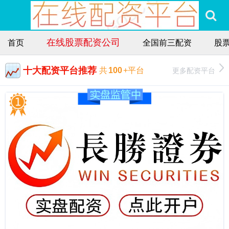
在线股票配资公司
首页
全国前三配资
股
十大配资平台推荐
更多配资平台
共
100
+平台