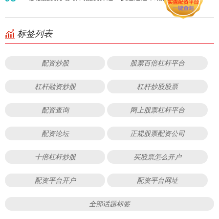
标签列表
配资炒股
股票百倍杠杆平台
杠杆融资炒股
杠杆炒股股票
配资查询
网上股票杠杆平台
配资论坛
正规股票配资公司
十倍杠杆炒股
买股票怎么开户
配资平台开户
配资平台网址
全部话题标签