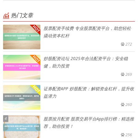
热门文章
股票配资手续费 专业股票配资平台，助您轻松
撬动资本杠杆
272
炒股配资论坛 2025年合法配资平台：安全稳
健，助力投资
269
证券配资APP 炒股配资：解锁资金杠杆，提升收
益潜力
260
4
股票按月配资 股票交易平台App排行榜：精选推
荐，助你投资！
256