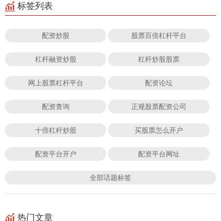
标签列表
配资炒股
股票百倍杠杆平台
杠杆融资炒股
杠杆炒股股票
网上股票杠杆平台
配资论坛
配资查询
正规股票配资公司
十倍杠杆炒股
买股票怎么开户
配资平台开户
配资平台网址
全部话题标签
热门文章