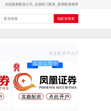
在线股票配资公司_全国前三配资_股票配资推荐
配资搜索
更多配资平台