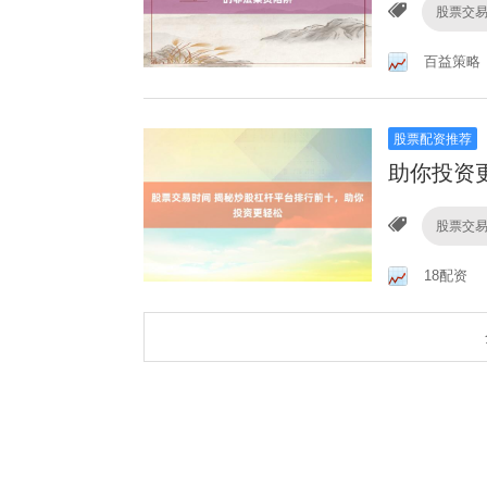
股票交
百益策略
股票配资推荐
助你投资
股票交
18配资