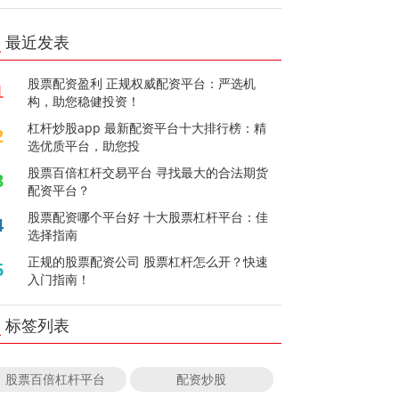
最近发表
股票配资盈利 正规权威配资平台：严选机
1
构，助您稳健投资！
杠杆炒股app 最新配资平台十大排行榜：精
2
选优质平台，助您投
股票百倍杠杆交易平台 寻找最大的合法期货
3
配资平台？
股票配资哪个平台好 十大股票杠杆平台：佳
4
选择指南
正规的股票配资公司 股票杠杆怎么开？快速
5
入门指南！
标签列表
股票百倍杠杆平台
配资炒股