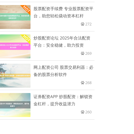
股票配资手续费 专业股票配资平
台，助您轻松撬动资本杠杆
272
炒股配资论坛 2025年合法配资
平台：安全稳健，助力投资
269
网上配资公司 股票交易利器：必
备的股票分析软件
268
证券配资APP 炒股配资：解锁资
金杠杆，提升收益潜力
260