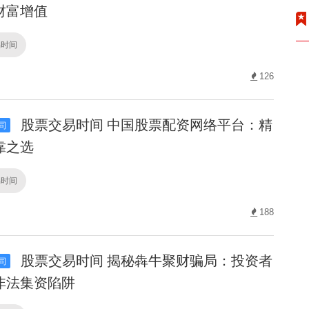
财富增值
易时间
126
股票交易时间 中国股票配资网络平台：精
司
靠之选
易时间
188
股票交易时间 揭秘犇牛聚财骗局：投资者
司
非法集资陷阱