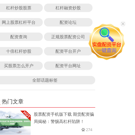
杠杆炒股股票
杠杆融资炒股
网上股票杠杆平台
配资论坛
配资查询
正规股票配资公司
十倍杠杆炒股
配资平台开户
买股票怎么开户
配资平台网址
全部话题标签
热门文章
股票配资手机版下载 期货配资骗
局揭秘：警惕高杠杆陷阱！
274