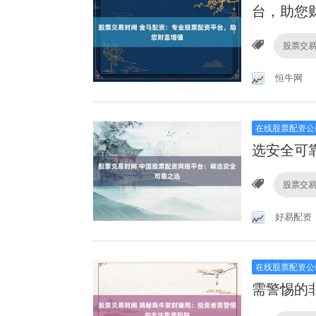
台，助您
股票交
恒牛网
在线股票配资公
选安全可
股票交
好易配资
在线股票配资公
需警惕的