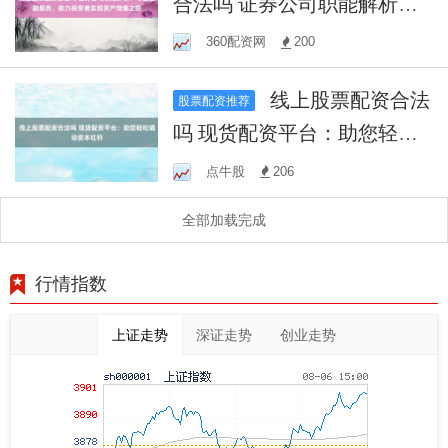
合法吗 证券公司职能解析：
专业金融服务，助力投资者
360配资网
200
实现资产增值之路
线上股票配资合法
股票配资推荐
吗 现货配资平台：助您轻松
撬动资本杠杆
点牛股
206
全部加载完成
行情指数
上证走势
深证走势
创业走势