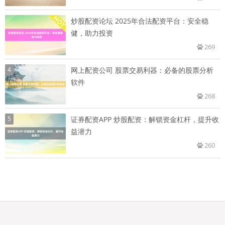
炒股配资论坛 2025年合法配资平台：安全稳
健，助力投资
269
4
网上配资公司 股票交易利器：必备的股票分析
软件
268
5
证券配资APP 炒股配资：解锁资金杠杆，提升收
益潜力
260