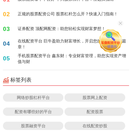
02
正规的股票配资公司 股票杠杆怎么开？快速入门指南！
03
证券配资 顶配网配资：助您轻松实现财富梦想！
在线配资平台 巨牛盈助力财富增长，开启您的智能投资新篇
04
章！
手机股票配资平台 鑫东财：专业财富管理，助您实现资产增
05
值与财
标签列表
网络炒股杠杆平台
股票网上配资
配资有哪些好的平台
配资股票
股票融资平台
在线配资炒股