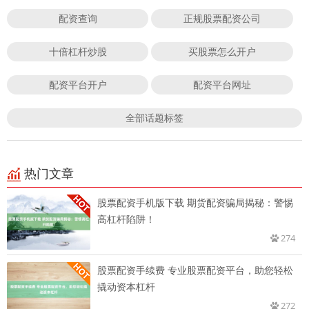
配资查询
正规股票配资公司
十倍杠杆炒股
买股票怎么开户
配资平台开户
配资平台网址
全部话题标签
热门文章
股票配资手机版下载 期货配资骗局揭秘：警惕
高杠杆陷阱！
274
股票配资手续费 专业股票配资平台，助您轻松
撬动资本杠杆
272