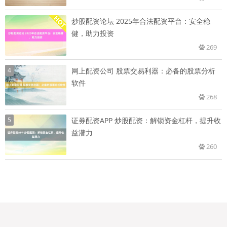
炒股配资论坛 2025年合法配资平台：安全稳
健，助力投资
269
4
网上配资公司 股票交易利器：必备的股票分析
软件
268
5
证券配资APP 炒股配资：解锁资金杠杆，提升收
益潜力
260